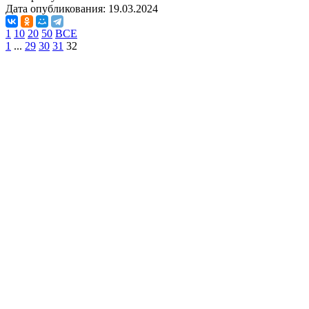
Дата опубликования:
19.03.2024
1
10
20
50
ВСЕ
1
...
29
30
31
32