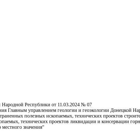
 Народной Республики от 11.03.2024 № 07
ия Главным управлением геологии и геоэкологии Донецкой Нар
траненных полезных ископаемых, технических проектов строит
скопаемых, технических проектов ликвидации и консервации го
р местного значения"