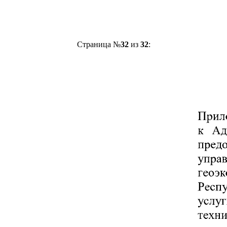
Страница №
32
из
32
: