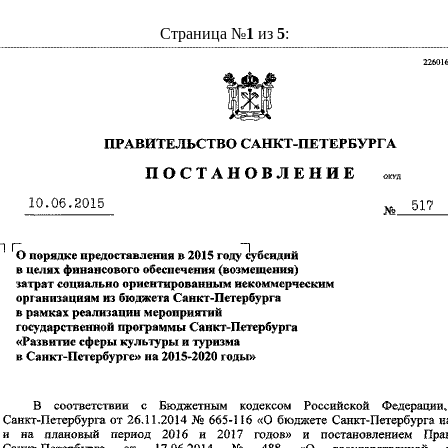
Страница №
1
из
5
: