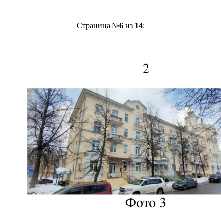
Страница №
6
из
14
: