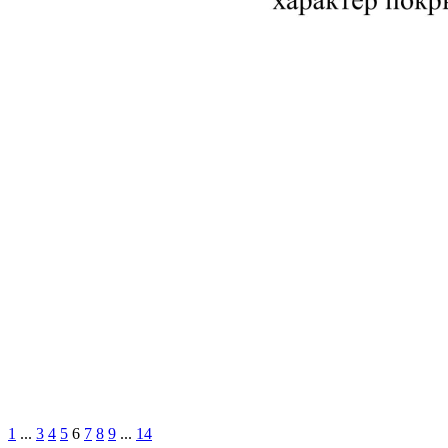
1
...
3
4
5
6
7
8
9
...
14