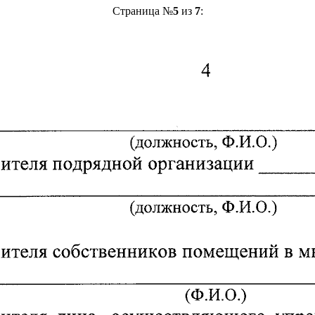
Страница №
5
из
7
: