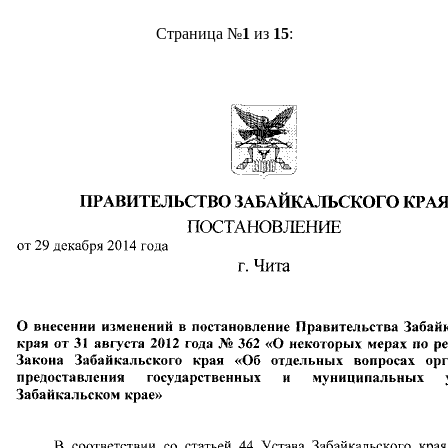
Страница №
1
из
15
: