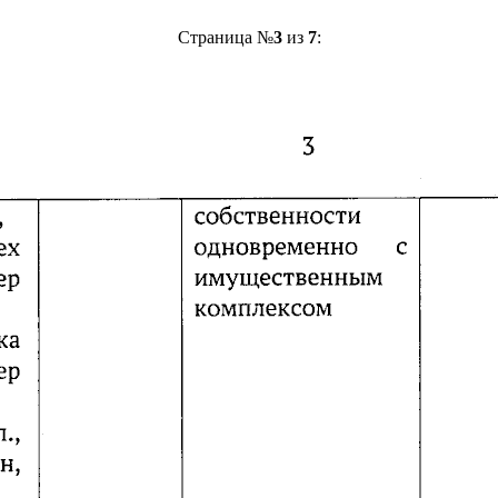
Страница №
3
из
7
: