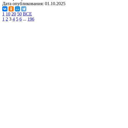
Дата опубликования:
01.10.2025
1
10
20
50
ВСЕ
1
2
3
4
5
6
...
196