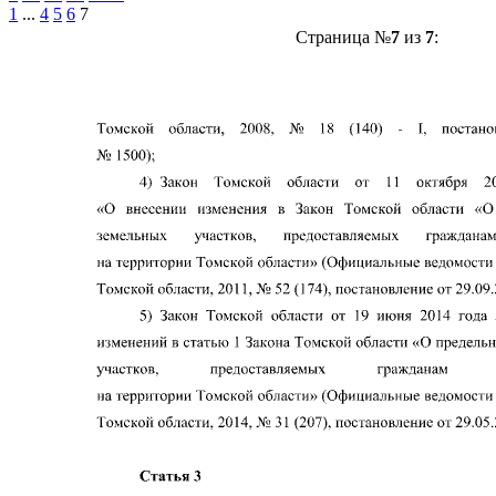
1
...
4
5
6
7
Страница №
7
из
7
: