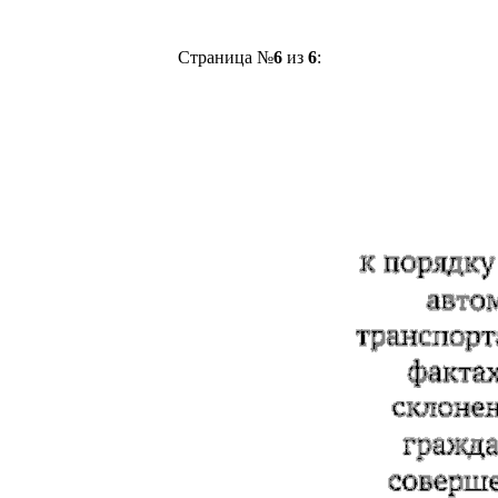
Страница №
6
из
6
: