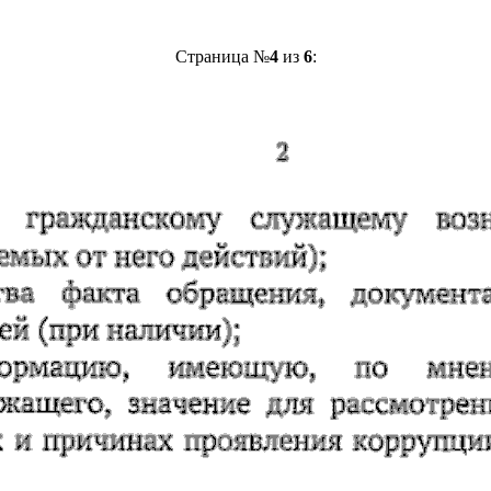
Страница №
4
из
6
: