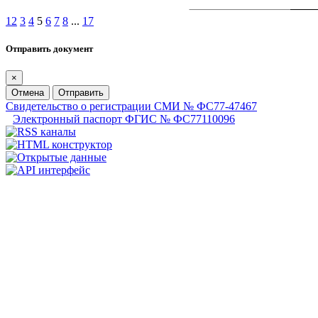
1
2
3
4
5
6
7
8
...
17
Отправить документ
×
Отмена
Отправить
Свидетельство о регистрации СМИ № ФС77-47467
Электронный паспорт ФГИС № ФС77110096