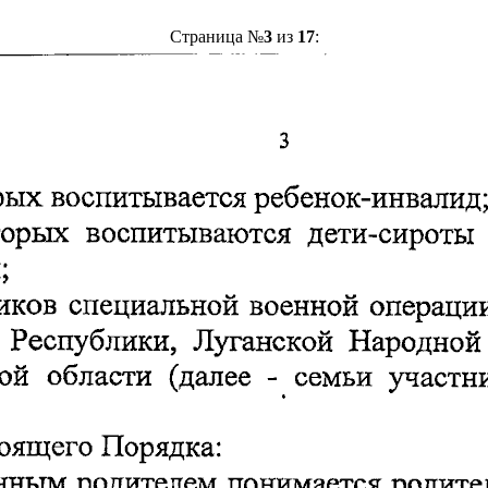
Страница №
3
из
17
: