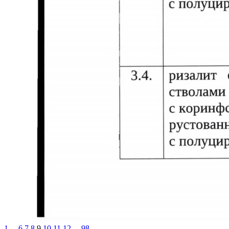
1
...
6
7
8
9
10
11
12
...
98