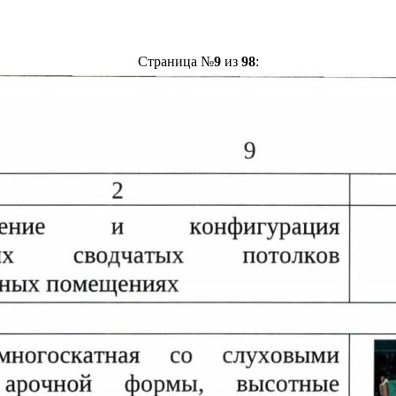
Страница №
9
из
98
: