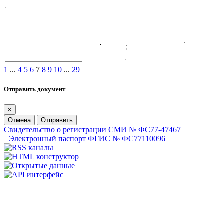
1
...
4
5
6
7
8
9
10
...
29
Отправить документ
×
Отмена
Отправить
Свидетельство о регистрации СМИ № ФС77-47467
Электронный паспорт ФГИС № ФС77110096