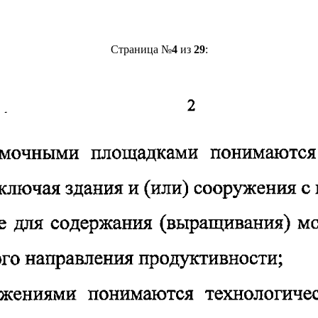
Страница №
4
из
29
: