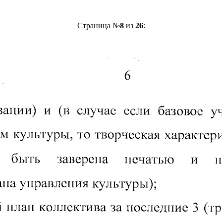
Страница №
8
из
26
: