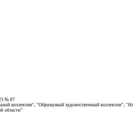
23 № 87
ный коллектив", "Образцовый художественный коллектив", "Нар
ой области"