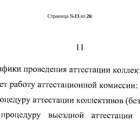
Страница №
13
из
26
: