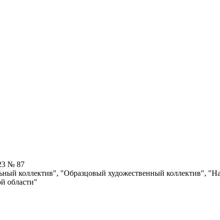
23 № 87
ный коллектив", "Образцовый художественный коллектив", "Нар
ой области"