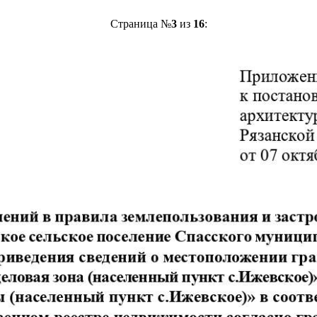
Страница №
3
из
16
: