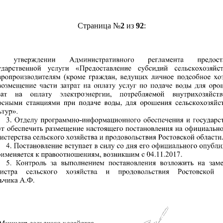
Страница №
2
из
92
: