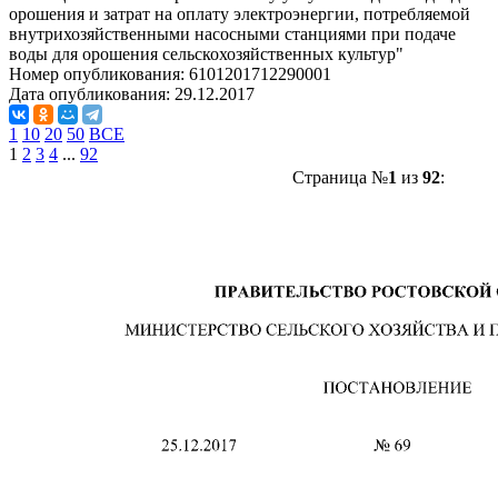
орошения и затрат на оплату электроэнергии, потребляемой
внутрихозяйственными насосными станциями при подаче
воды для орошения сельскохозяйственных культур"
Номер опубликования:
6101201712290001
Дата опубликования:
29.12.2017
1
10
20
50
ВСЕ
1
2
3
4
...
92
Страница №
1
из
92
: