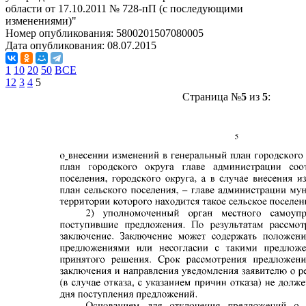
области от 17.10.2011 № 728-пП (с последующими
изменениями)"
Номер опубликования:
5800201507080005
Дата опубликования:
08.07.2015
1
10
20
50
ВСЕ
1
2
3
4
5
Страница №
5
из
5
: