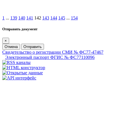
1
...
139
140
141
142
143
144
145
...
154
Отправить документ
×
Отмена
Отправить
Свидетельство о регистрации СМИ № ФС77-47467
Электронный паспорт ФГИС № ФС77110096