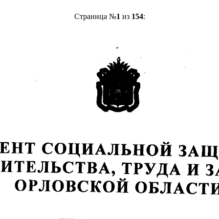
Страница №
1
из
154
: