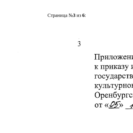
Страница №
3
из
6
: