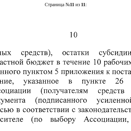
Страница №
11
из
11
: