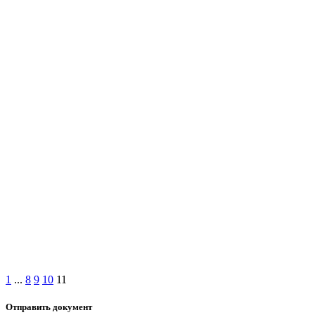
1
...
8
9
10
11
Отправить документ