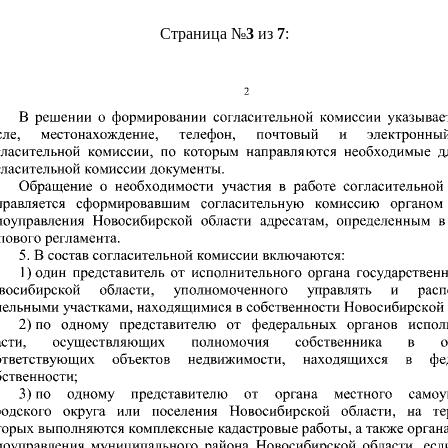
Страница №
3
из
7
: