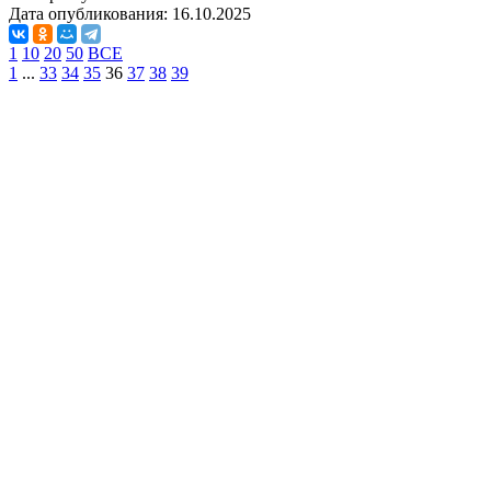
Дата опубликования:
16.10.2025
1
10
20
50
ВСЕ
1
...
33
34
35
36
37
38
39