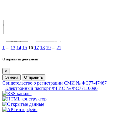
1
...
13
14
15
16
17
18
19
...
21
Отправить документ
×
Отмена
Отправить
Свидетельство о регистрации СМИ № ФС77-47467
Электронный паспорт ФГИС № ФС77110096