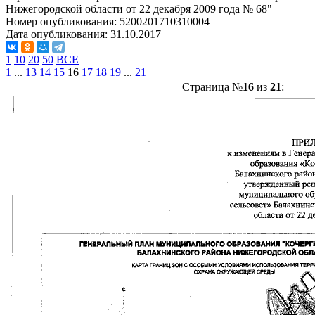
Нижегородской области от 22 декабря 2009 года № 68"
Номер опубликования:
5200201710310004
Дата опубликования:
31.10.2017
1
10
20
50
ВСЕ
1
...
13
14
15
16
17
18
19
...
21
Страница №
16
из
21
: