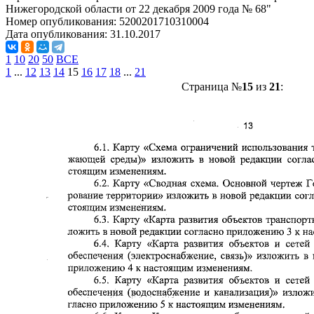
Нижегородской области от 22 декабря 2009 года № 68"
Номер опубликования:
5200201710310004
Дата опубликования:
31.10.2017
1
10
20
50
ВСЕ
1
...
12
13
14
15
16
17
18
...
21
Страница №
15
из
21
: