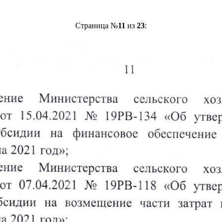
Страница №
11
из
23
: