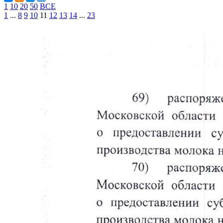
1
10
20
50
ВСЕ
1
...
8
9
10
11
12
13
14
...
23