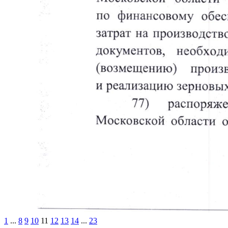
1
...
8
9
10
11
12
13
14
...
23