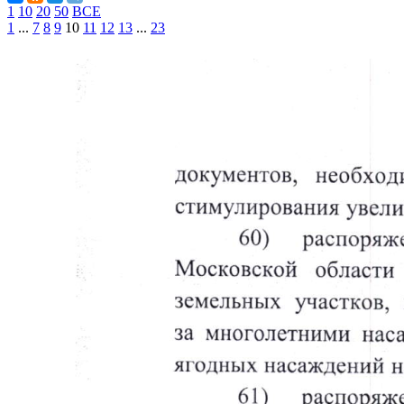
1
10
20
50
ВСЕ
1
...
7
8
9
10
11
12
13
...
23