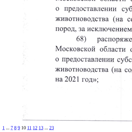
1
...
7
8
9
10
11
12
13
...
23