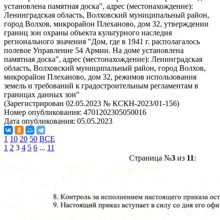
установлена памятная доска", адрес (местонахождение):
Ленинградская область, Волховский муниципальный район,
город Волхов, микрорайон Плеханово, дом 32, утверждении
границ зон охраны объекта культурного наследия
регионального значения "Дом, где в 1941 г. располагалось
полевое Управление 54 Армии. На доме установлена
памятная доска", адрес (местонахождение): Ленинградская
область, Волховский муниципальный район, город Волхов,
микрорайон Плеханово, дом 32, режимов использования
земель и требований к градостроительным регламентам в
границах данных зон"
(Зарегистрирован 02.05.2023 № КСКН-2023/01-156)
Номер опубликования:
4701202305050016
Дата опубликования:
05.05.2023
1
10
20
50
ВСЕ
1
2
3
4
5
6
...
11
Страница №
3
из
11
: