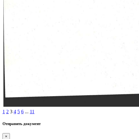
1
2
3
4
5
6
...
11
Отправить документ
×