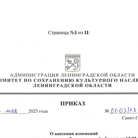
Страница №
1
из
11
: