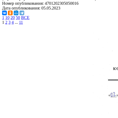
Номер опубликования:
4701202305050016
Дата опубликования:
05.05.2023
1
10
20
50
ВСЕ
1
2
3
4
...
11