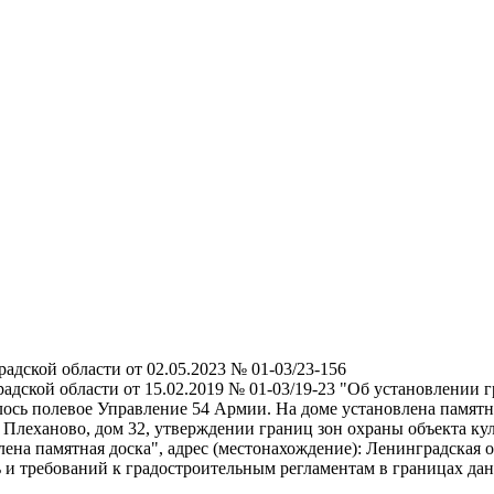
адской области от 02.05.2023 № 01-03/23-156
адской области от 15.02.2019 № 01-03/19-23 "Об установлении 
алось полевое Управление 54 Армии. На доме установлена памятн
еханово, дом 32, утверждении границ зон охраны объекта культ
лена памятная доска", адрес (местонахождение): Ленинградская
 и требований к градостроительным регламентам в границах да