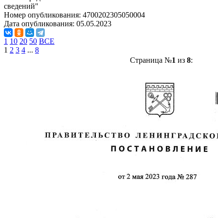
сведений"
Номер опубликования:
4700202305050004
Дата опубликования:
05.05.2023
1
10
20
50
ВСЕ
1
2
3
4
...
8
Страница №
1
из
8
: