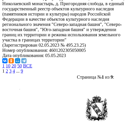
Николаевский монастырь, д. Пригородняя слобода, в единый
государственный реестр объектов культурного наследия
(памятников истории и культуры) народов Российской
Федерации в качестве объектов культурного наследия
регионального значения "Северо-западная башня", "Северо-
восточная башня", "Юго-западная башня" и утверждении
границ их территории и режима использования земельного
участка в границах территории"
(Зарегистрирован 02.05.2023 № 495.23.25)
Номер опубликования:
4601202305050005
Дата опубликования:
05.05.2023
1
10
20
50
ВСЕ
1
2
3
4
...
9
Страница №
1
из
9
: