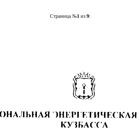
Страница №
1
из
9
: