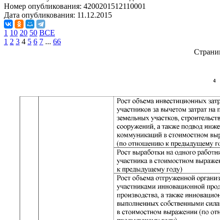
Номер опубликования:
4200201512110001
Дата опубликования:
11.12.2015
1
10
20
50
ВСЕ
1
2
3
4
5
6
7
...
66
Страни