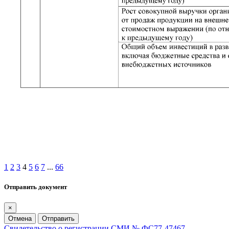
1
2
3
4
5
6
7
...
66
Отправить документ
×
Отмена
Отправить
Свидетельство о регистрации СМИ № ФС77-47467