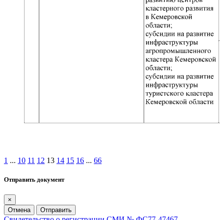
1
...
10
11
12
13
14
15
16
...
66
Отправить документ
×
Отмена
Отправить
Свидетельство о регистрации СМИ № ФС77-47467