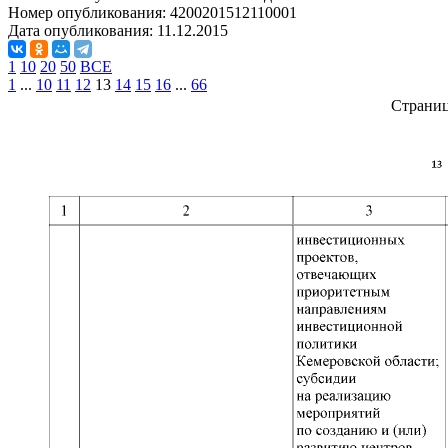
Номер опубликования:
4200201512110001
Дата опубликования:
11.12.2015
1
10
20
50
ВСЕ
1
...
10
11
12
13
14
15
16
...
66
Страни