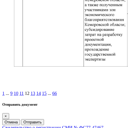
1
...
9
10
11
12
13
14
15
...
66
Отправить документ
×
Отмена
Отправить
Свидетельство о регистрации СМИ № ФС77-47467