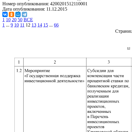
Номер опубликования:
4200201512110001
Дата опубликования:
11.12.2015
1
10
20
50
ВСЕ
1
...
9
10
11
12
13
14
15
...
66
Страни