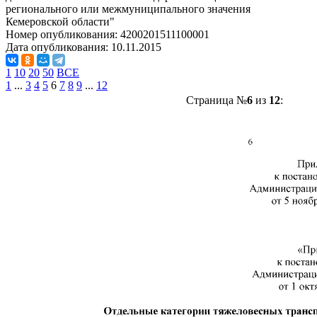
регионального или межмуниципального значения
Кемеровской области"
Номер опубликования:
4200201511100001
Дата опубликования:
10.11.2015
1
10
20
50
ВСЕ
1
...
3
4
5
6
7
8
9
...
12
Страница №
6
из
12
: