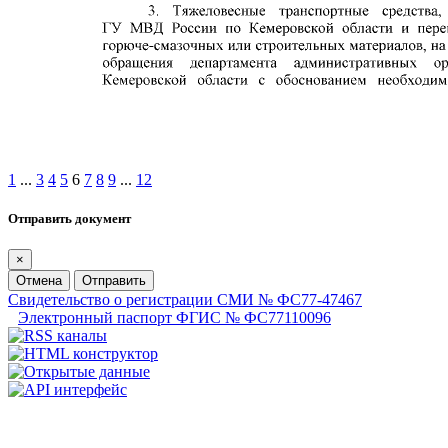
1
...
3
4
5
6
7
8
9
...
12
Отправить документ
×
Отмена
Отправить
Свидетельство о регистрации СМИ № ФС77-47467
Электронный паспорт ФГИС № ФС77110096