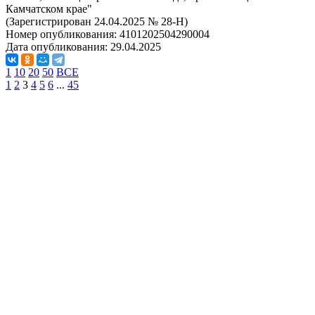
Камчатском крае"
(Зарегистрирован 24.04.2025 № 28-Н)
Номер опубликования:
4101202504290004
Дата опубликования:
29.04.2025
1
10
20
50
ВСЕ
1
2
3
4
5
6
...
45