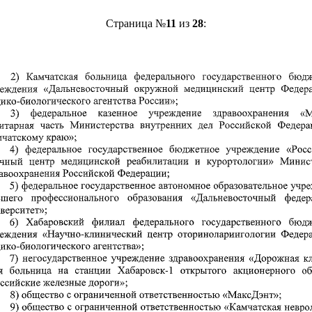
Страница №
11
из
28
: