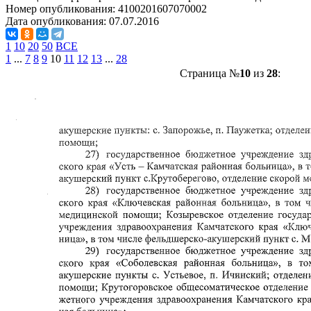
Номер опубликования:
4100201607070002
Дата опубликования:
07.07.2016
1
10
20
50
ВСЕ
1
...
7
8
9
10
11
12
13
...
28
Страница №
10
из
28
: