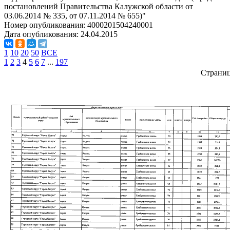
постановлений Правительства Калужской области от
03.06.2014 № 335, от 07.11.2014 № 655)"
Номер опубликования:
4000201504240001
Дата опубликования:
24.04.2015
1
10
20
50
ВСЕ
1
2
3
4
5
6
7
...
197
Страни