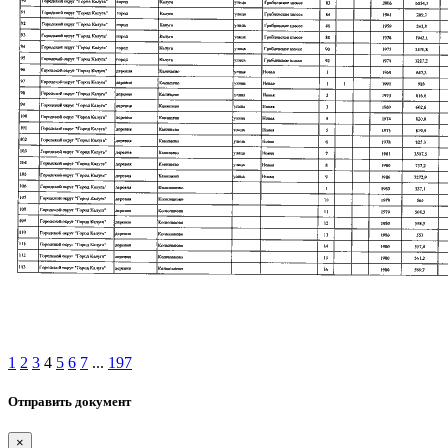
1
2
3
4
5
6
7
...
197
Отправить документ
×