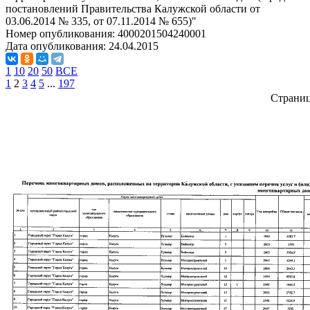
постановлений Правительства Калужской области от
03.06.2014 № 335, от 07.11.2014 № 655)"
Номер опубликования:
4000201504240001
Дата опубликования:
24.04.2015
1
10
20
50
ВСЕ
1
2
3
4
5
...
197
Страни