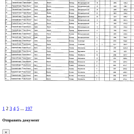
1
2
3
4
5
...
197
Отправить документ
×