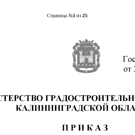
Страница №
1
из
25
: