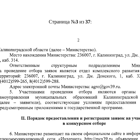
Страница №
3
из
37
: