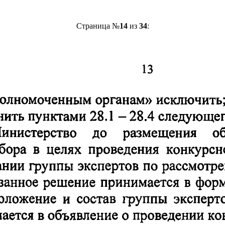
Страница №
14
из
34
: