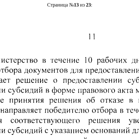
Страница №
13
из
23
: