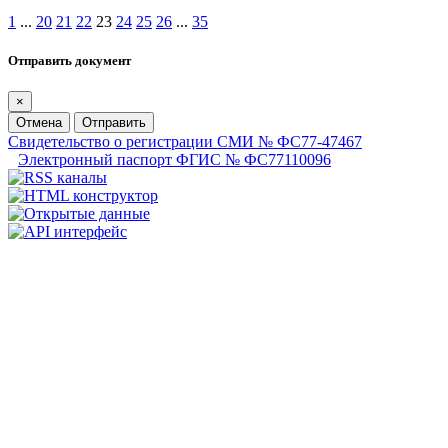
1
...
20
21
22
23
24
25
26
...
35
Отправить документ
×
Отмена
Отправить
Свидетельство о регистрации СМИ № ФС77-47467
Электронный паспорт ФГИС № ФС77110096